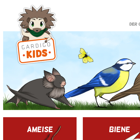
DER 
AMEISE
BIENE