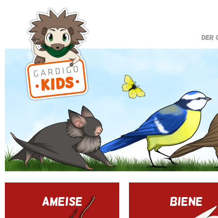
DER 
AMEISE
BIENE